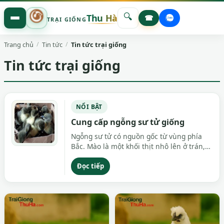
🔍
Thu Hà
☎
TRẠI GIỐNG
Trang chủ
Tin tức
Tin tức trại giống
Tin tức trại giống
NỔI BẬT
Cung cấp ngỗng sư tử giống
Ngỗng sư tử có nguồn gốc từ vùng phía
Bắc. Mào là một khối thịt nhô lên ở trán,
màu nâu đen giống như bờm sư tử. Mào
con mái nhỏ hơn mào con trống. Cổ dài và
Đọc tiếp
to. Phần trên cổ có một vệt lông đen từ
đầu đến thân, ở dưới có một yếm da thừa.