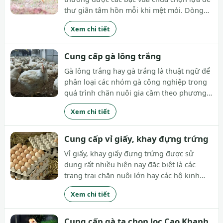
thư giãn tâm hồn mỗi khi mệt mỏi. Dòng
chim này hội tụ những đặc điểm riêng biệt,
Xem chi tiết
thể hiện cho sự quyền quý. Ngày nay,
chúng được Trại Giông Thu Hà và phân
phối...
Cung cấp gà lông trắng
Gà lông trắng hay gà trắng là thuật ngữ để
phân loại các nhóm gà công nghiệp trong
quá trình chăn nuôi gia cầm theo phương
thức công nghiệp, theo đó chúng là tập
Xem chi tiết
hợp những giống gà có sắc lông đồng nhất
với màu cơ bản là màu trắng toát. Gà
lông...
Cung cấp vỉ giấy, khay đựng trứng
Vỉ giấy, khay giấy đựng trứng được sử
dụng rất nhiều hiện nay đặc biệt là các
trang trại chăn nuôi lớn hay các hộ kinh
doanh trứng. Loại này có thể đựng được 30
Xem chi tiết
trứng/ 1 vỉ. Được làm bằng vật liệu giấy đặc
biệt nên khó thấm nước, dẻo dai và bền bỉ.
Cung cấp gà ta chọn lọc Cao Khanh