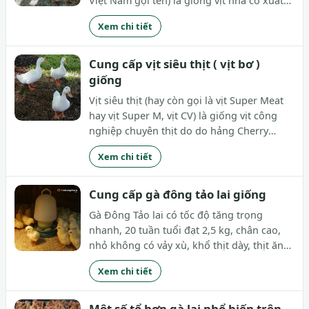
Việt Nam gọi tên) là giống vịt nhà có xuất
xứ từ Trung Quốc, được nhập vào Việt Nam
Xem chi tiết
theo con đường tiểu ngạch. Chúng là
giống vịt được nuôi rộng rãi tại nhiều địa...
Cung cấp vịt siêu thịt ( vịt bơ )
giống
Vịt siêu thịt (hay còn gọi là vịt Super Meat
hay vịt Super M, vịt CV) là giống vịt công
nghiệp chuyên thịt do do hảng Cherry
Valley của nước Anh tạo ra từ năm 1976 và
Xem chi tiết
được mang về Việt Nam vào cuối những
năm 1990. Đây là giống vịt có năng suất
thuộc...
Cung cấp gà đông tảo lai giống
Gà Đông Tảo lai có tốc độ tăng trọng
nhanh, 20 tuần tuổi đạt 2,5 kg, chân cao,
nhỏ không có vảy xù, khổ thịt dày, thịt ăn
ngon không kém gà đông tảo thuần.
Xem chi tiết
Một số tổ hợp gà lai phổ biến trên