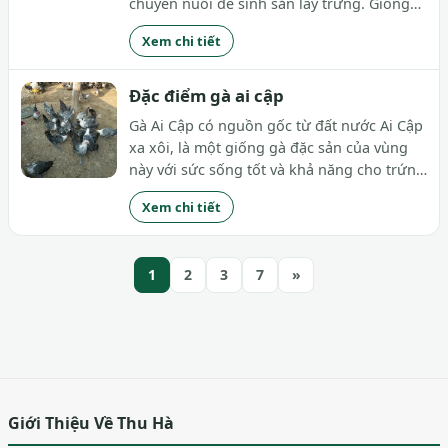
chuyên nuổi để sinh sản lấy trứng. Giống
gà này có đặc điểm là đẻ không cần ấp như
Xem chi tiết
các loại gà khác. Chính vì thế sản lượng
trứng hàng năm rất cao, đây là giống gà...
Đặc điểm gà ai cập
Gà Ai Cập có nguồn gốc từ đất nước Ai Cập
xa xôi, là một giống gà đặc sản của vùng
này với sức sống tốt và khả năng cho trứng
năng suất cao. Gà Ai Cập không quá to,
Xem chi tiết
dáng hình trung bình, chân cao và rất
nhanh nhẹn. Lông của gà Ai Cập dễ phân
biệt...
1
2
3
7
»
Giới Thiệu Về Thu Hà