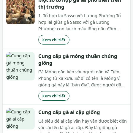
thị trường
1. Tổ hợp lai Sasso với Lương Phượng Tổ
hợp lai giữa gà Sasso với gà Lương
Phượng: con lai có màu lông nâu đốm
hoặc vàng đốm, da vàng; có khả năng sinh
Xem chi tiết
trưởng nhanh, thời gian nuôi ngắn (70
ngày); thích hợp với chăn nuôi tập trung
quy mô lớn. Tỷ lệ...
Cung cấp gà móng thuần chủng
giống
Gà Móng gắn liền với người dân xã Tiên
Phong từ xa xưa. Sở dĩ có tên là Móng vì
giống gà này là “bản địa”, được người dân
nơi đây phát hiện và nhân giống từ thôn
Xem chi tiết
Móng (nay là xã Tiên Phong). Cũng nhờ đó,
gà Móng được gìn giữ và bảo tồn gen quý
và...
Cung cấp gà ai cập giống
Gà siêu đẻ ai cập vằn hay vẫn được biết đến
với cái tên là gà ai cập. Đây là giống gà