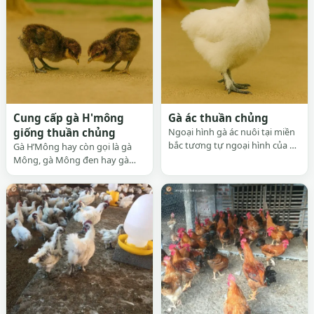
Cung cấp gà H'mông
Gà ác thuần chủng
giống thuần chủng
Ngoại hình gà ác nuôi tại miền
bắc tương tự ngoại hình của gà
Gà H’Mông hay còn gọi là gà
ác khảo sát ở miền nam. Kích
Mông, gà Mông đen hay gà
thước của gà ác 38 tuồn tuổi,
Mèo hay gà xương nâu là một
con trống và con mái lần lượt
giống gà nội địa của Việt Nam
như sau: Dài thân: 16,25cm và
có nguồn gốc ở miền núi phía
12,90cm; Vòng ngực: 22,12cm
Bắc, được dân tộc H’Mông nuôi
và 19,68cm; Dài lườn: 10,13cm
thả quảng canh, chúng nuôi
và 8,20cm;...
giữ giống gốc là một trong
những giống gà đặc sản....