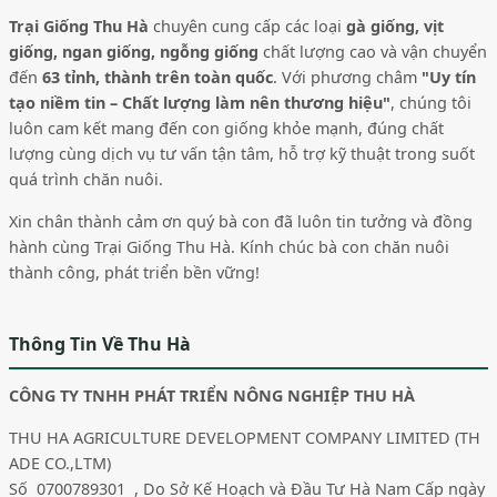
Trại Giống Thu Hà
chuyên cung cấp các loại
gà giống, vịt
giống, ngan giống, ngỗng giống
chất lượng cao và vận chuyển
đến
63 tỉnh, thành trên toàn quốc
. Với phương châm
"Uy tín
tạo niềm tin – Chất lượng làm nên thương hiệu"
, chúng tôi
luôn cam kết mang đến con giống khỏe mạnh, đúng chất
lượng cùng dịch vụ tư vấn tận tâm, hỗ trợ kỹ thuật trong suốt
quá trình chăn nuôi.
Xin chân thành cảm ơn quý bà con đã luôn tin tưởng và đồng
hành cùng Trại Giống Thu Hà. Kính chúc bà con chăn nuôi
thành công, phát triển bền vững!
Thông Tin Về Thu Hà
CÔNG TY TNHH PHÁT TRIỂN NÔNG NGHIỆP THU HÀ
THU HA AGRICULTURE DEVELOPMENT COMPANY LIMITED (TH
ADE CO.,LTM)
Số 0700789301 , Do Sở Kế Hoạch và Đầu Tư Hà Nam Cấp ngày