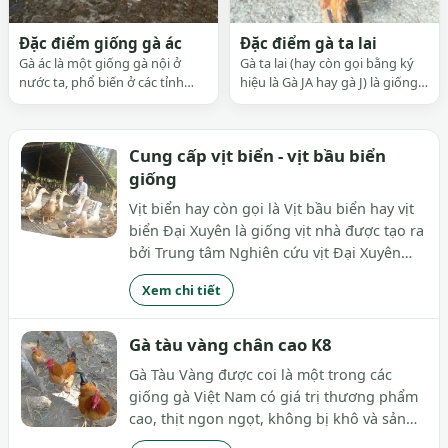
Đặc điểm giống gà ác
Đặc điểm gà ta lai
Gà ác là một giống gà nội ở
Gà ta lai (hay còn gọi bằng ký
nước ta, phổ biến ở các tỉnh
hiệu là Gà JA hay gà J) là giống
thuộc Đồng bằng Sông Cửu
gà công nghiệp lông màu lai có
Long và Miền Đông Nam Bộ,
nguồn gốc từ Việt Nam. Chúng
được dùng để bồi dưỡng sức
là tổ hợp gà lai trên cơ sở lai tạo
Cung cấp vịt biển - vịt bầu biển
khoẻ như một vị thuốc. Tuy
các giống gà ngoại nhập (như
giống
nhiên gà ác còn ít được nuôi và
gà ISA, gà Hubbard, gà tam
sử dụng ở miền Bắc.
hoàng) với một số giống gà ta...
Vịt biển hay còn gọi là Vịt bầu biển hay vịt
biển Đại Xuyên là giống vịt nhà được tạo ra
bởi Trung tâm Nghiên cứu vịt Đại Xuyên
thuộc Viện Chăn nuôi của Việt Nam. Đây là
Xem chi tiết
giống vịt đầu tiên ở Việt Nam có thể sinh
sống và đẻ trứng khi nuôi ở biển, đặc...
Gà tàu vàng chân cao K8
Gà Tàu Vàng được coi là một trong các
giống gà Việt Nam có giá trị thương phẩm
cao, thịt ngon ngọt, không bị khô và sản
lượng thịt nhiều. Đây là lý do nhu cầu mua