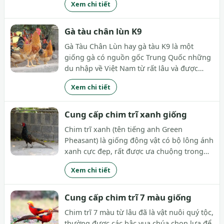
Xem chi tiết
giống gà Tàu Vàng nuôi ngày càng nhiều.
Nhằm giúp bà con có thêm nhiều thông tin
hữu...
Gà tàu chân lùn K9
Gà Tàu Chân Lùn hay gà tàu K9 là một
giống gà có nguồn gốc Trung Quốc những
du nhập về Việt Nam từ rất lâu và được
người dân nước ta thuần hóa và lai tạo. Bài
Xem chi tiết
viết này hãy cũng Trại Giống Thu Hà tìm
hiểu về giống gà này nhé
Cung cấp chim trĩ xanh giống
Chim trĩ xanh (tên tiếng anh Green
Pheasant) là giống động vật có bộ lông ánh
xanh cực đẹp, rất được ưa chuộng trong
giới chơi chim. Nó được du nhập và thuần
Xem chi tiết
hóa để phù hợp với điều kiện sống tại Việt
Nam.
Cung cấp chim trĩ 7 màu giống
Chim trĩ 7 màu từ lâu đã là vật nuôi quý tộc,
thường được các bậc vua chúa chọn lựa để