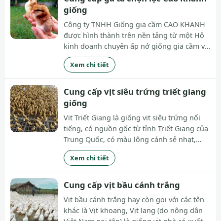
giống
Công ty TNHH Giống gia cầm CAO KHANH
được hình thành trên nền tảng từ một Hộ
kinh doanh chuyên ấp nở giống gia cầm và
thủy cầm từ thập niên những năm 1980 và
Xem chi tiết
được thành lập công ty vào năm 2010.
Phương hướng năm 2016 – 2020 phát triển,
lai tạo tăng...
Cung cấp vịt siêu trứng triết giang
giống
Vịt Triết Giang là giống vịt siêu trứng nổi
tiếng, có nguồn gốc từ tỉnh Triết Giang của
Trung Quốc, có màu lông cánh sẻ nhạt,
nhập vào nước ta năm 2005, được các cơ sở
Xem chi tiết
giống tiến hành nuôi giữ, chọn lọc để có
năng suất và chất lượng cao
Cung cấp vịt bầu cánh trắng
Vịt bầu cánh trắng hay còn gọi với các tên
khác là Vịt khoang, Vịt lang (do nông dân