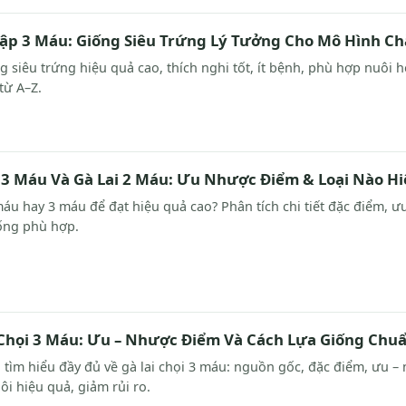
Cập 3 Máu: Giống Siêu Trứng Lý Tưởng Cho Mô Hình C
g siêu trứng hiệu quả cao, thích nghi tốt, ít bệnh, phù hợp nuôi h
từ A–Z.
i 3 Máu Và Gà Lai 2 Máu: Ưu Nhược Điểm & Loại Nào H
máu hay 3 máu để đạt hiệu quả cao? Phân tích chi tiết đặc điểm, ưu
ống phù hợp.
 Chọi 3 Máu: Ưu – Nhược Điểm Và Cách Lựa Giống Chu
 tìm hiểu đầy đủ về gà lai chọi 3 máu: nguồn gốc, đặc điểm, ưu
ôi hiệu quả, giảm rủi ro.