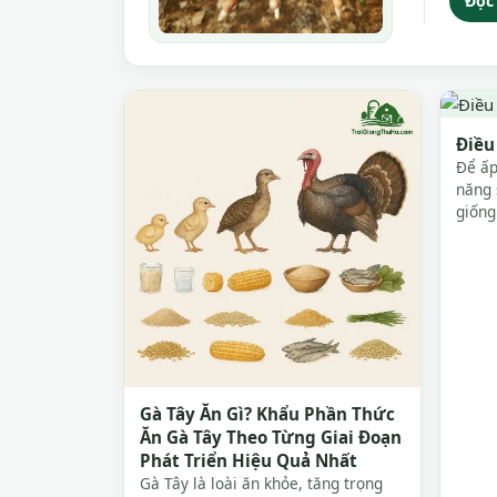
Đọc 
Điều
Để ấp
năng 
giống
sau đ
biết 
Gà Tây Ăn Gì? Khẩu Phần Thức
Ăn Gà Tây Theo Từng Giai Đoạn
Phát Triển Hiệu Quả Nhất
Gà Tây là loài ăn khỏe, tăng trọng