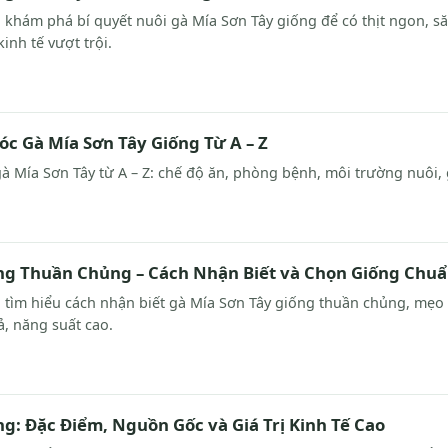
khám phá bí quyết nuôi gà Mía Sơn Tây giống để có thịt ngon, săn
inh tế vượt trội.
 Gà Mía Sơn Tây Giống Từ A – Z
gà Mía Sơn Tây từ A – Z: chế độ ăn, phòng bệnh, môi trường nuôi
ng Thuần Chủng – Cách Nhận Biết và Chọn Giống Chu
 tìm hiểu cách nhận biết gà Mía Sơn Tây giống thuần chủng, mẹ
ả, năng suất cao.
ng: Đặc Điểm, Nguồn Gốc và Giá Trị Kinh Tế Cao