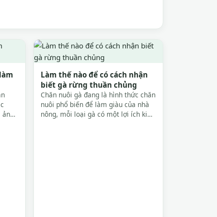
 làm
Làm thế nào để có cách nhận
biết gà rừng thuần chủng
an
Chăn nuôi gà đang là hình thức chăn
ệc
nuôi phổ biến để làm giàu của nhà
, ảnh
nông, mỗi loại gà có một lợi ích kinh
và
tế khác nhau, chủ yếu là lấy thịt và
,
lấy trứng. Gà rừng được coi là một
ch
nguồn lợi kinh tế lớn bởi chất lượng
ỹ
thịt và trứng rất cao. Dưới đây...