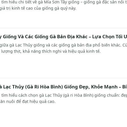
tìm hiểu chi tiết về gà Mía Sơn Tây giống – giống gà đặc sản nổi t
iá trị kinh tế cao của giống gà quý này.
y Giống Và Các Giống Gà Bản Địa Khác – Lựa Chọn Tối
giữa gà Lạc Thủy giống và các giống gà bản địa phổ biến khác. C
 lượng thịt, khả năng thích nghi và hiệu quả kinh tế.
Lạc Thủy (Gà Ri Hòa Bình) Giống Đẹp, Khỏe Mạnh – B
 tìm hiểu cách chọn gà Lạc Thủy (gà ri Hòa Bình) giống chuẩn: 
chăn nuôi để đạt hiệu quả cao.