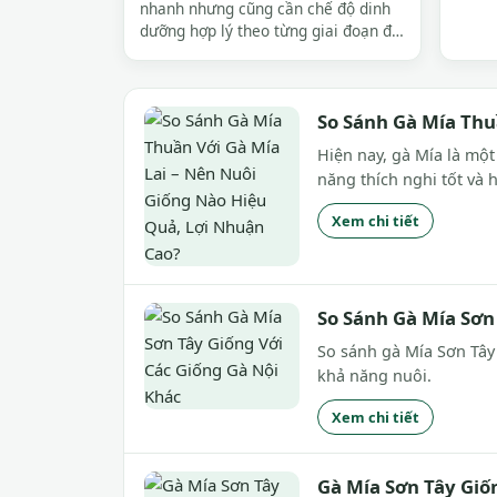
nhanh nhưng cũng cần chế độ dinh
dưỡng hợp lý theo từng giai đoạn để
đảm bảo phát triển đồng đều, ít
bệnh, lớn nhanh và đạt năng suất
cao. Dưới đây là hướng dẫn chi tiết
về khẩu phần ăn cho gà Tây từ lúc
So Sánh Gà Mía Thu
mới nở đến...
Hiện nay, gà Mía là mộ
năng thích nghi tốt và 
Xem chi tiết
So Sánh Gà Mía Sơn
So sánh gà Mía Sơn Tây 
khả năng nuôi.
Xem chi tiết
Gà Mía Sơn Tây Giốn