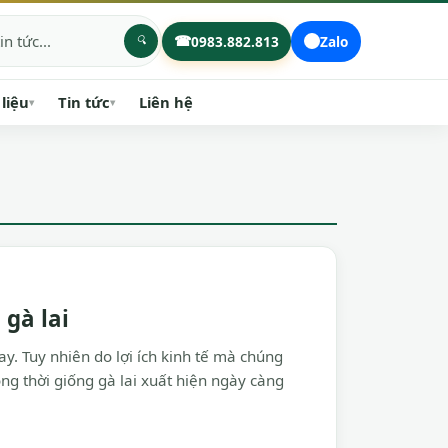
☎
0983.882.813
Zalo
 liệu
Tin tức
Liên hệ
▾
▾
gà lai
y. Tuy nhiên do lợi ích kinh tế mà chúng
g thời giống gà lai xuất hiện ngày càng