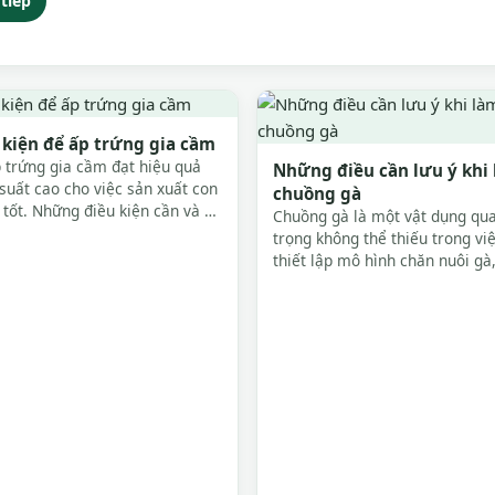
tiếp
 kiện để ấp trứng gia cầm
 trứng gia cầm đạt hiệu quả
Những điều cần lưu ý khi
suất cao cho việc sản xuất con
chuồng gà
 tốt. Những điều kiện cần và đủ
Chuồng gà là một vật dụng qu
ây sẽ mang đến cho chúng ta
trọng không thể thiếu trong vi
kiến thức về ấp trứng gia cầm
thiết lập mô hình chăn nuôi gà
hưởng rất lớn đến chất lượng 
năng suất khi thu hoạch. Vì vậy
người chăn nuôi cần có các cá
làm chuồng gà bài bản, đúng k
thuật, nhằm tối ưu...