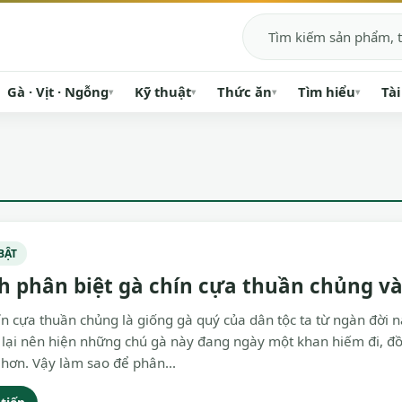
Tìm kiếm
Gà · Vịt · Ngỗng
Kỹ thuật
Thức ăn
Tìm hiểu
Tài
▾
▾
▾
▾
BẬT
h phân biệt gà chín cựa thuần chủng và 
n cựa thuần chủng là giống gà quý của dân tộc ta từ ngàn đời na
lại nên hiện những chú gà này đang ngày một khan hiếm đi, đồn
 hơn. Vậy làm sao để phân...