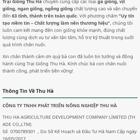
Trại Giống Thu Hà
chuyên cung cấp các loại
gà giống, vịt
giống, ngan giống, ngỗng giống
chất lượng cao và vận chuyển
đến
63 tỉnh, thành trên toàn quốc
. Với phương châm
"Uy tín
tạo niềm tin – Chất lượng làm nên thương hiệu"
, chúng tôi
luôn cam kết mang đến con giống khỏe mạnh, đúng chất
lượng cùng dịch vụ tư vấn tận tâm, hỗ trợ kỹ thuật trong suốt
quá trình chăn nuôi.
Xin chân thành cảm ơn quý bà con đã luôn tin tưởng và đồng
hành cùng Trại Giống Thu Hà. Kính chúc bà con chăn nuôi
thành công, phát triển bền vững!
Thông Tin Về Thu Hà
CÔNG TY TNHH PHÁT TRIỂN NÔNG NGHIỆP THU HÀ
THU HA AGRICULTURE DEVELOPMENT COMPANY LIMITED (TH
ADE CO.,LTM)
Số 0700789301 , Do Sở Kế Hoạch và Đầu Tư Hà Nam Cấp ngày
16/05/2017.