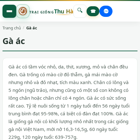
🔍
Thu Hà
☎
TRẠI GIỐNG
Trang chủ
Gà ác
Gà ác
Gà ác có tầm vóc nhỏ, da, thịt, xương, mỏ và chân đều
đen. Gà trống có mào cờ đỏ thẫm, gà mái mào cờ
nhưng nhỏ và đỏ nhạt, tích màu xanh. Chân có lông và
5 ngón (ngũ trảo), nhưng cũng có một số con không có
lông chân hoặc chân chỉ có 4 ngón. Gà ác có sức sống
rất cao. Tỷ lệ nuôi sống từ 1 ngày tuổi đến 56 ngày tuổi
trung bình đạt 95-98%, cá biệt có đàn đạt 100%. Gà ác
là giống gà nội có khối lượng nhỏ nhất trong các giống
gà nội Việt Nam, mới nở 16,3-16,5g, 60 ngày tuổi:
229g, 120 ngày tuổi: 639-757g.