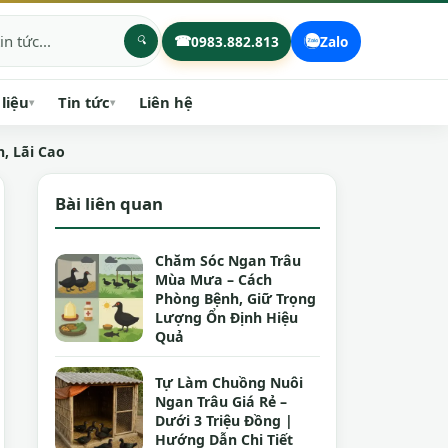
☎
0983.882.813
Zalo
 liệu
Tin tức
Liên hệ
▾
▾
, Lãi Cao
Bài liên quan
Chăm Sóc Ngan Trâu
Mùa Mưa – Cách
Phòng Bệnh, Giữ Trọng
Lượng Ổn Định Hiệu
Quả
Tự Làm Chuồng Nuôi
Ngan Trâu Giá Rẻ –
Dưới 3 Triệu Đồng |
Hướng Dẫn Chi Tiết