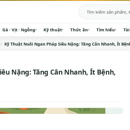
Tìm kiếm
Gà · Vịt · Ngỗng
Kỹ thuật
Thức ăn
Tìm hiểu
Tài
▾
▾
▾
▾
Kỹ Thuật Nuôi Ngan Pháp Siêu Nặng: Tăng Cân Nhanh, Ít Bệnh
iêu Nặng: Tăng Cân Nhanh, Ít Bệnh,