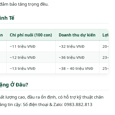
đảm bảo tăng trọng đều.
inh Tế
ần
Chi phí nuôi (100 con)
Doanh thu dự kiến
Lợi n
~11 triệu VNĐ
~32 triệu VNĐ
20–21 
~12 triệu VNĐ
~36 triệu VNĐ
23–24 
~13 triệu VNĐ
~38 – 40 triệu VNĐ
25–27 
Nặng Ở Đâu?
t lượng cao, đầu ra ổn định, có hỗ trợ kỹ thuật chăn
đáng tin cậy: Số điện thoại & Zalo: 0983.882.813