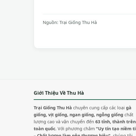
Nguồn:
Trại Giống Thu Hà
Giới Thiệu Về Thu Hà
Trại Giống Thu Hà
chuyên cung cấp các loại
gà
giống, vịt giống, ngan giống, ngỗng giống
chất
lượng cao và vận chuyển đến
63 tỉnh, thành trên
toàn quốc
. Với phương châm
"Uy tín tạo niềm t
– Chất lượng làm nên thương hiệu"
, chúng tôi