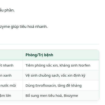
ẩu phần.
nzyme giúp tiêu hoá nhanh.
Phòng/Trị bệnh
hết nhanh
Tiêm phòng vắc xin, kháng sinh Norfen
ân xanh
Vệ sinh chuồng sạch, vắc xin định kỳ
 nước mũi
Dùng Enrofloxacin, tăng đề kháng
hậm lớn
Bổ sung men tiêu hoá, Biozyme