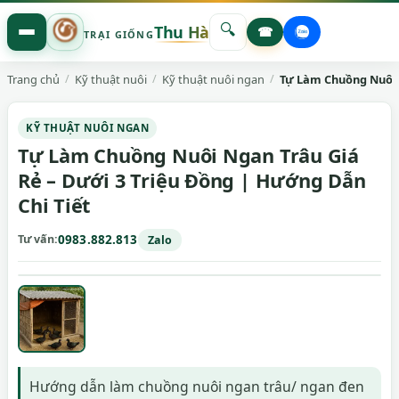
🔍
Thu Hà
☎
TRẠI GIỐNG
Trang chủ
Kỹ thuật nuôi
Kỹ thuật nuôi ngan
Tự Làm Chuồng Nuôi N
KỸ THUẬT NUÔI NGAN
Tự Làm Chuồng Nuôi Ngan Trâu Giá
Rẻ – Dưới 3 Triệu Đồng | Hướng Dẫn
Chi Tiết
Tư vấn
0983.882.813
Zalo
Hướng dẫn làm chuồng nuôi ngan trâu/ ngan đen