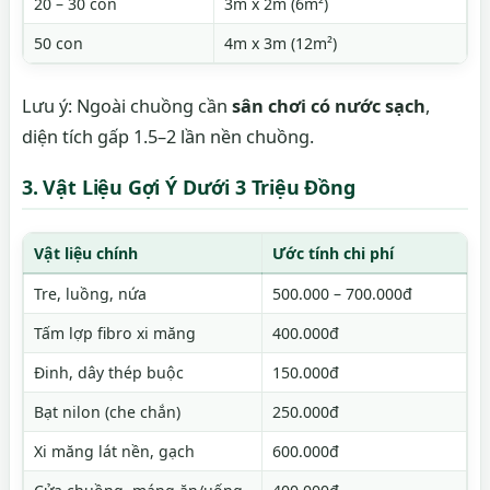
20 – 30 con
3m x 2m (6m²)
50 con
4m x 3m (12m²)
Lưu ý: Ngoài chuồng cần
sân chơi có nước sạch
,
diện tích gấp 1.5–2 lần nền chuồng.
3. Vật Liệu Gợi Ý Dưới 3 Triệu Đồng
Vật liệu chính
Ước tính chi phí
Tre, luồng, nứa
500.000 – 700.000đ
Tấm lợp fibro xi măng
400.000đ
Đinh, dây thép buộc
150.000đ
Bạt nilon (che chắn)
250.000đ
Xi măng lát nền, gạch
600.000đ