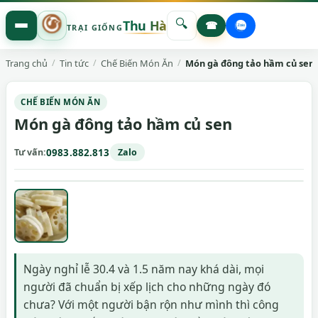
🔍
Thu Hà
☎
TRẠI GIỐNG
Trang chủ
Tin tức
Chế Biến Món Ăn
Món gà đông tảo hầm củ sen
CHẾ BIẾN MÓN ĂN
Món gà đông tảo hầm củ sen
Tư vấn
0983.882.813
Zalo
Ngày nghỉ lễ 30.4 và 1.5 năm nay khá dài, mọi
người đã chuẩn bị xếp lịch cho những ngày đó
chưa? Với một người bận rộn như mình thì công