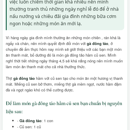
việc luôn chiếm thời gian khá nhiều nên mình
thường tranh thủ những ngày nghỉ lễ đó để ở nhà
nấu nướng và chiêu đãi gia đình những bữa cơm
ngon hoặc những món ăn mới lạ.
Vì hàng ngày gia đình mình thường ăn những món chiên , rán khá là
ngấy và chán, nên mình quyết định đổi món với
gà đông tảo
, ở
chuyên đề ẩm thực hôm nay mình sẽ giới thiệu với các bạn một món
ăn thanh mát, bổ dưỡng đó là món gà đông tảo hầm củ sen. Mình
nghĩ thời tiết những ngày tháng 4,5 sẽ khá nắng nóng nên mình muốn
làm món ăn thanh mát cho cả nhà thưởng thức.
Thịt
gà đông tảo
hầm với củ sen tạo cho món ăn một hương vị thanh
mát. Miếng củ sen bở thơm, miếng thịt gà mềm ngọt, nước hầm đậm
đà và ngọt ngào khó có thể cưỡng được.
Để làm món gà đông tảo hầm củ sen bạn chuẩn bị nguyên
liệu sau:
-
Gà đông tảo
: 1 con
- Củ sen: 1 củ