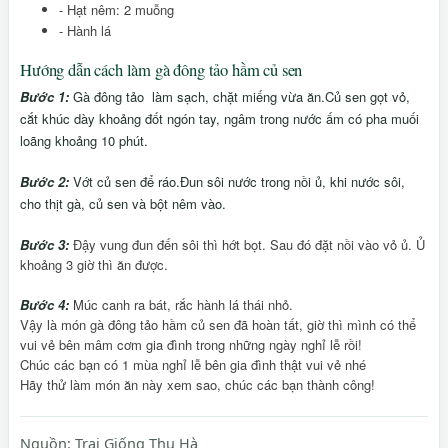
- Hạt nêm: 2 muỗng
- Hành lá
Hướng dẫn cách làm gà đông tảo hầm củ sen
Bước 1:
Gà đông tảo làm sạch, chặt miếng vừa ăn.Củ sen gọt vỏ,
cắt khúc dày khoảng đốt ngón tay, ngâm trong nước ấm có pha muối
loãng khoảng 10 phút.
Bước 2:
Vớt củ sen để ráo.Đun sôi nước trong nồi ủ, khi nước sôi,
cho thịt gà, củ sen và bột nêm vào.
Bước 3:
Đậy vung đun đến sôi thì hớt bọt. Sau đó đặt nồi vào vỏ ủ. Ủ
khoảng 3 giờ thì ăn được.
Bước 4:
Múc canh ra bát, rắc hành lá thái nhỏ.
Vậy là món gà đông tảo hầm củ sen đã hoàn tất, giờ thì mình có thể
vui vẻ bên mâm cơm gia đình trong những ngày nghỉ lễ rồi!
Chúc các bạn có 1 mùa nghỉ lễ bên gia đình thật vui vẻ nhé
Hãy thử làm món ăn này xem sao, chúc các bạn thành công!
Nguồn:
Trại Giống Thu Hà