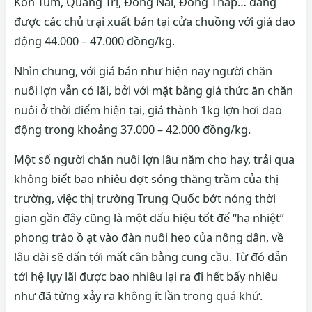
Kon Tum, Quảng Trị, Đồng Nai, Đồng Tháp… đang
được các chủ trại xuất bán tại cửa chuồng với giá dao
động 44.000 – 47.000 đồng/kg.
Nhìn chung, với giá bán như hiện nay người chăn
nuôi lợn vẫn có lãi, bởi với mặt bằng giá thức ăn chăn
nuôi ở thời điểm hiện tại, giá thành 1kg lợn hơi dao
động trong khoảng 37.000 – 42.000 đồng/kg.
Một số người chăn nuôi lợn lâu năm cho hay, trải qua
không biết bao nhiêu đợt sóng thăng trầm của thị
trường, việc thị trường Trung Quốc bớt nóng thời
gian gần đây cũng là một dấu hiệu tốt để “hạ nhiệt”
phong trào ồ ạt vào đàn nuôi heo của nông dân, về
lâu dài sẽ dấn tới mất cân bằng cung cầu. Từ đó dẫn
tới hệ lụy lãi được bao nhiêu lại ra đi hết bấy nhiêu
như đã từng xảy ra không ít lần trong quá khứ.