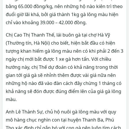
bằng 65.000 đồng/kg, nên những hộ nào kiên trì theo
đuổi giờ lãi khá, bởi giá thành 1kg gà lông màu hiện
chỉ vào khoảng 39.000 – 42.000 đồng.
Chị Cao Thị Thanh Thế, lái buôn gà tại chợ Hà Vỹ
(Thường tín, Hà Nội) cho biết, hiện bắt đầu có hiện
tượng khan hiếm gà lông màu nên có khi phải 2 đến 3
ngày chị mới bắt được 1 xe gà hơn tấn. Với chiều
hướng này, chị Thế dự đoán có khả năng trong thời
gian tới giá gà sẽ nhỉnh thêm được vài giá nữa nên
những hộ nào đã vào đàn cách đây chừng 1 tháng có
khả năng sẽ đón được đúng điểm lên của giá gà lông
màu.
Anh Lê Thành Sự, chủ hộ nuôi gà lông màu với quy
mô hàng chục nghìn con tại huyện Thanh Ba, Phú
Thọ xác định chỉ gắn bó với con gà nên luôn tìm cách