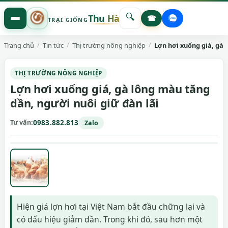
🔍
Thu Hà
☎
TRẠI GIỐNG
Trang chủ
Tin tức
Thị trường nông nghiệp
Lợn hơi xuống giá, gà 
THỊ TRƯỜNG NÔNG NGHIỆP
Lợn hơi xuống giá, gà lông màu tăng
dần, người nuôi giữ đàn lãi
Tư vấn
0983.882.813
Zalo
Hiện giá lợn hơi tại Việt Nam bắt đầu chững lại và
có dấu hiệu giảm dần. Trong khi đó, sau hơn một