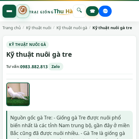
🔍
Thu Hà
☎
TRẠI GIỐNG
Trang chủ
Kỹ thuật nuôi
Kỹ thuật nuôi gà
Kỹ thuật nuôi gà tre
KỸ THUẬT NUÔI GÀ
Kỹ thuật nuôi gà tre
Tư vấn
0983.882.813
Zalo
Nguồn gốc gà Tre: - Giống gà Tre được nuôi phổ
biến nhất là các tỉnh Nam trung bộ, gần đây ở miền
Bắc cũng đã được nuôi nhiều. - Gà Tre là giống gà