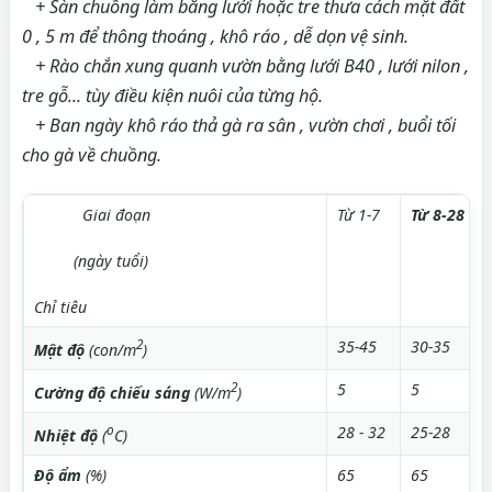
+ Sàn chuồng làm bằng lưới hoặc tre thưa cách mặt đất
0 , 5 m để thông thoáng , khô ráo , dễ dọn vệ sinh.
+ Rào chắn xung quanh vườn bằng lưới B40 , lưới nilon ,
tre gỗ... tùy điều kiện nuôi của từng hộ.
+ Ban ngày khô ráo thả gà ra sân , vườn chơi , buổi tối
cho gà về chuồng.
Giai đoạn
Từ 1-7
Từ 8-28
(ngày tuổi)
Chỉ tiêu
2
35-45
30-35
Mật độ
(con/m
)
2
5
5
Cường độ chiếu sáng
(W/m
)
o
28 - 32
25-28
Nhiệt độ
(
C)
Độ ẩm
(%)
65
65