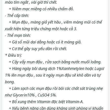
mào tím ngắt , vài giờ thì chết.
+ Niêm mạc miệng có nhiều chấm đỏ.
- Thể cấp tính:
+ Mụn đậu , màng giả yết hầu , viêm màng mũi có thể
xuất hiện từng triệu chứng một hoặc cả 3.
- Thể mạn tính:
+ Gà sổ mũi dai dẳng hoặc có ít màng giả.
+ Cơ thể gầy suy yếu dần rồi chết.
* Điều trị:
+ Cậy vẩy mụn đậu , rửa sạch bằng nước muối loãng.
+ Hàng ngày bôi dung dịch 1%Xanhmetylen hoặc Lugol
1% lên mụn đậu , sau ít ngày mụn đậu sẽ khô dần và tự
bong.
+ Làm sạch các mụn đậu rồi bôi các chất sát trùng nhẹ
như Glycerin10% , CuSO4 5%.
+ Bổ xung thêm Vitamin đặc biệt Vitamin-A.
+ Nếu bệnh nặng cần dùng kháng sinh phòng vi khuẩn