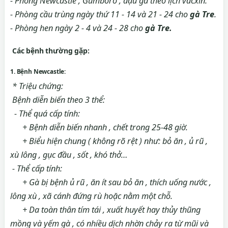
- Phòng Newcastle , Gumboro , đậu gà theo lịch vacxin.
- Phòng cầu trùng ngày thứ 11 - 14 và 21 - 24 cho
gà Tre
.
- Phòng hen ngày 2 - 4 và 24 - 28 cho
gà Tre.
Các bệnh thường gặp:
1. Bệnh Newcastle:
* Triệu chứng:
Bệnh diễn biến theo 3 thể:
- Thể quá cấp tính:
+ Bệnh diễn biến nhanh , chết trong 25-48 giờ.
+ Biểu hiện chung ( không rõ rệt ) như: bỏ ăn , ủ rũ ,
xù lông , gục đầu , sốt , khó thở…
- Thể cấp tính:
+ Gà bị bệnh ủ rũ , ăn ít sau bỏ ăn , thích uống nước ,
lông xù , xã cánh đứng rù hoặc nằm một chỗ.
+ Da toàn thân tím tái , xuất huyết hay thủy thũng
mồng và yếm gà , có nhiều dịch nhờn chảy ra từ mũi và