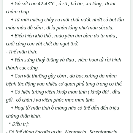
+ Gà sốt cao 42-43°C , ủ rũ , bỏ ăn , xù lông , đi lại
chậm chạp.
+ Từ mũi miệng chảy ra một chất nước nhớt có bọt lẫn
máu màu đỏ sẫm , đi ỉa phân lỏng như màu sôcola.
+ Biểu hiện khó thở , mào yếm tím bầm do tụ máu ,
cuối cùng con vật chết do ngạt thở.
- Thể mãn tính:
+ Yếm sưng thuỷ thũng và đau , viêm hoại tử rồi hình
thành cục cứng.
+ Con vật thường gầy còm , da bọc xương do mầm
bệnh tác động vào nhiều cơ quan phủ tạng trong cơ thể.
+ Có hiện tượng viêm khớp mạn tính ( khớp đùi , đầu
gối , cổ chân ) và viêm phúc mạc mạn tính.
+ Hoại tử mãn tính ở màng não có thể dẫn đến triệu
chứng thần kinh.
* Điều trị:
- Có thể dùng Enrofloxaxin , Neomycin , Streptomycin ,