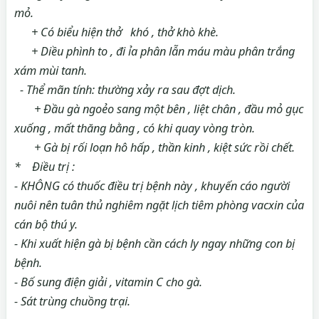
mỏ.
+ Có biểu hiện thở khó , thở khò khè.
+ Diều phình to , đi ỉa phân lẫn máu màu phân trắng
xám mùi tanh.
- Thể mãn tính: thường xảy ra sau đợt dịch.
+ Đầu gà ngoẻo sang một bên , liệt chân , đầu mỏ gục
xuống , mất thăng bằng , có khi quay vòng tròn.
+ Gà bị rối loạn hô hấp , thần kinh , kiệt sức rồi chết.
* Điều trị :
- KHÔNG có thuốc điều trị bệnh này , khuyến cáo người
nuôi nên tuân thủ nghiêm ngặt lịch tiêm phòng vacxin của
cán bộ thú y.
- Khi xuất hiện gà bị bệnh cần cách ly ngay những con bị
bệnh.
- Bố sung điện giải , vitamin C cho gà.
- Sát trùng chuồng trại.