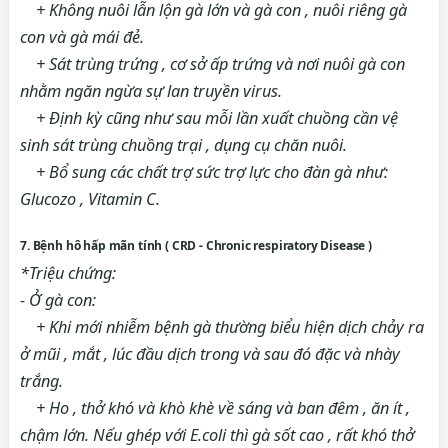
+ Không nuôi lẫn lộn gà lớn và gà con , nuôi riêng gà
con và gà mái đẻ.
+ Sát trùng trứng , cơ sở ấp trứng và nơi nuôi gà con
nhằm ngăn ngừa sự lan truyền virus.
+ Định kỳ cũng như sau mỗi lần xuất chuồng cần vệ
sinh sát trùng chuồng trại , dụng cụ chăn nuôi.
+ Bổ sung các chất trợ sức trợ lực cho đàn gà như:
Glucozo , Vitamin C.
7. Bệnh hô hấp mãn tính ( CRD - Chronic respiratory Disease )
*Triệu chứng:
- Ở gà con:
+ Khi mới nhiễm bệnh gà thường biểu hiện dịch chảy ra
ở mũi , mắt , lúc đầu dịch trong và sau đó đặc và nhày
trắng.
+ Ho , thở khó và khò khè về sáng và ban đêm , ăn ít ,
chậm lớn. Nếu ghép với E.coli thì gà sốt cao , rất khó thở