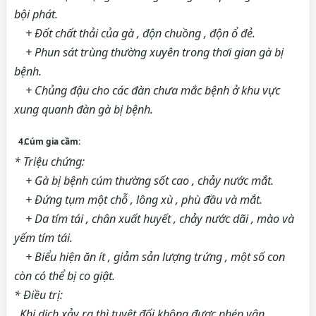
bội phát.
+ Đốt chất thải của gà , độn chuồng , độn ổ đẻ.
+ Phun sát trùng thường xuyên trong thơi gian gà bị
bệnh.
+ Chủng đậu cho các đàn chưa mắc bệnh ở khu vực
xung quanh đàn gà bị bệnh.
4.Cúm gia cầm:
* Triệu chứng:
+ Gà bị bệnh cúm thường sốt cao , chảy nước mắt.
+ Đứng tụm một chỗ , lông xù , phù đầu và mắt.
+ Da tím tái , chân xuất huyết , chảy nước dãi , mào và
yếm tím tái.
+ Biểu hiện ăn ít , giảm sản lượng trứng , một số con
còn có thể bị co giật.
* Điều trị:
Khi dich xảy ra thì tuyệt đối không được phép vận