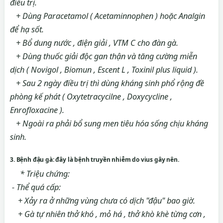
điều trị.
+ Dùng Paracetamol ( Acetaminnophen ) hoặc Analgin
để hạ sốt.
+ Bổ dung nước , điện giải , VTM C cho đàn gà.
+ Dùng thuốc giải độc gan thận và tăng cường miễn
dịch ( Novigol , Biomun , Escent L , Toxinil plus liquid ).
+ Sau 2 ngày điều trị thì dùng kháng sinh phổ rộng đề
phòng kế phát ( Oxytetracycilne , Doxycycline ,
Enrofloxacine ).
+ Ngoài ra phải bổ sung men tiêu hóa sống chịu kháng
sinh.
3. Bệnh đậu gà: đây là bệnh truyền nhiễm do vius gây nên.
* Triệu chứng:
- Thể quá cấp:
+ Xảy ra ở những vùng chưa có dịch "đậu" bao giờ.
+ Gà tự nhiên thở khó , mỏ há , thở khò khè từng cơn ,