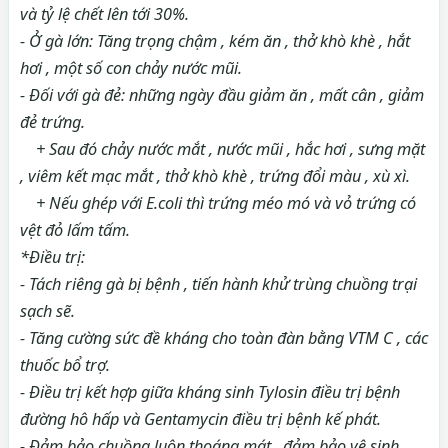
và tỷ lệ chết lên tới 30%.
- Ở gà lớn: Tăng trọng chậm , kém ăn , thở khò khè , hắt
hơi , một số con chảy nước mũi.
- Đối với gà đẻ: những ngày đầu giảm ăn , mất cân , giảm
đẻ trứng.
+ Sau đó chảy nước mắt , nước mũi , hắc hơi , sưng mặt
, viêm kết mạc mắt , thở khò khè , trứng đổi màu , xù xì.
+ Nếu ghép với E.coli thì trứng méo mó và vỏ trứng có
vệt đỏ lấm tấm.
*Điều trị:
- Tách riêng gà bị bệnh , tiến hành khử trùng chuồng trại
sạch sẽ.
- Tăng cường sức đề kháng cho toàn đàn bằng VTM C , các
thuốc bổ trợ.
- Điều trị kết hợp giữa kháng sinh Tylosin điều trị bệnh
đường hô hấp và Gentamycin điều trị bệnh kế phát.
- Đảm bảo chuồng luôn thoáng mát , đảm bảo vệ sinh.