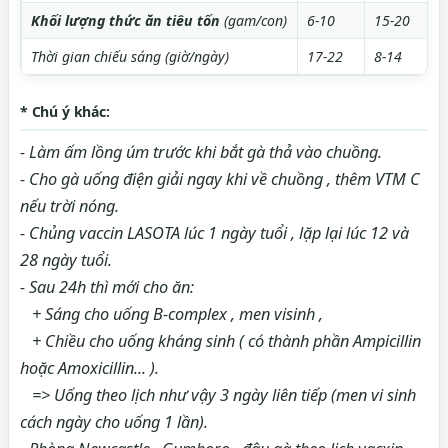
Khối lượng thức ăn tiêu tốn
(gam/con)
6-10
15-20
Thời gian chiếu sáng (giờ/ngày)
17-22
8-14
* Chú ý khác:
- Làm ấm lồng úm trước khi bắt gà thả vào chuồng.
- Cho gà uống điện giải ngay khi về chuồng , thêm VTM C
nếu trời nóng.
- Chủng vaccin LASOTA lúc 1 ngày tuổi , lặp lại lúc 12 và
28 ngày tuổi.
- Sau 24h thì mới cho ăn:
+ Sáng cho uống B-complex , men visinh ,
+ Chiều cho uống kháng sinh ( có thành phần Ampicillin
hoặc Amoxicillin... ).
=> Uống theo lịch như vậy 3 ngày liên tiếp (men vi sinh
cách ngày cho uống 1 lần).