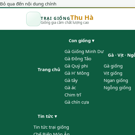
Bỏ qua đến nội dung chính
Thu Hà
TRẠI GIỐNG
Giống gia cầm chất lượng cao
Con giống
▾
Gà Giống Minh Dư
Gà · Vịt · N
Gà Đông Tảo
Gà Quý phi
Gà giống
Trang chủ
Gà H' Mông
Vịt giống
Gà tây
Ngan giống
Gà ác
Ngỗng giống
Chim trĩ
Gà chín cựa
Tin tức
▾
Tin tức trại giống
Chế Biến Món Ăn