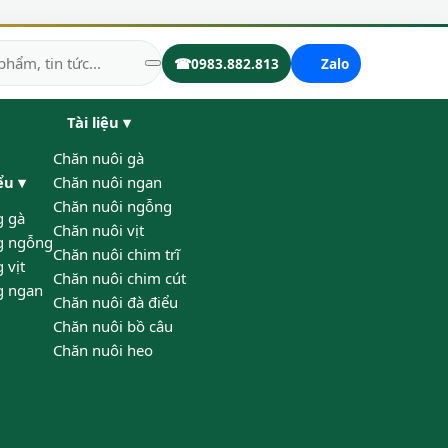
☎
0983.882.813
Zalo
Tài liệu
▾
Chăn nuôi gà
iểu
▾
Chăn nuôi ngan
Chăn nuôi ngỗng
g gà
Chăn nuôi vịt
g ngỗng
Chăn nuôi chim trĩ
 vịt
Chăn nuôi chim cút
g ngan
Chăn nuôi đà điểu
Chăn nuôi bồ câu
Chăn nuôi heo