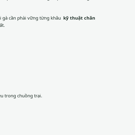
ôi gà cần phài vững từng khâu
kỹ thuật chăn
ất.
u trong chuồng trại.