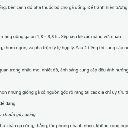
tiếng, bên cạnh đó pha thuốc bổ cho gà uống. Để tránh hiện tượng
máng uống galon 1,8 – 3,8 lít. Xếp xen kẽ các máng với nhau
 thơm ngon, và pha trộn tỷ lệ hợp lý. Sau 2 tiếng thì cung cấp 
 quan trọng nhất, mọi nhiệt độ, ánh sáng cung cấp đều ảnh hưởng t
chọn những giống gà có nguồn gốc rõ ràng tại các địa chỉ uy tín, ti
 dễ dàng.
êu chuẩn gây giống
hư chân gà cứng, thẳng, tác phong nhanh nhẹn, không cong ngón