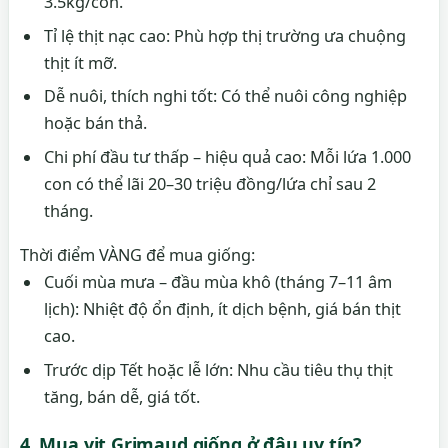
3.5kg/con.
Tỉ lệ thịt nạc cao: Phù hợp thị trường ưa chuộng
thịt ít mỡ.
Dễ nuôi, thích nghi tốt: Có thể nuôi công nghiệp
hoặc bán thả.
Chi phí đầu tư thấp – hiệu quả cao: Mỗi lứa 1.000
con có thể lãi 20–30 triệu đồng/lứa chỉ sau 2
tháng.
Thời điểm VÀNG để mua giống:
Cuối mùa mưa – đầu mùa khô (tháng 7–11 âm
lịch): Nhiệt độ ổn định, ít dịch bệnh, giá bán thịt
cao.
Trước dịp Tết hoặc lễ lớn: Nhu cầu tiêu thụ thịt
tăng, bán dễ, giá tốt.
4. Mua vịt Grimaud giống ở đâu uy tín?