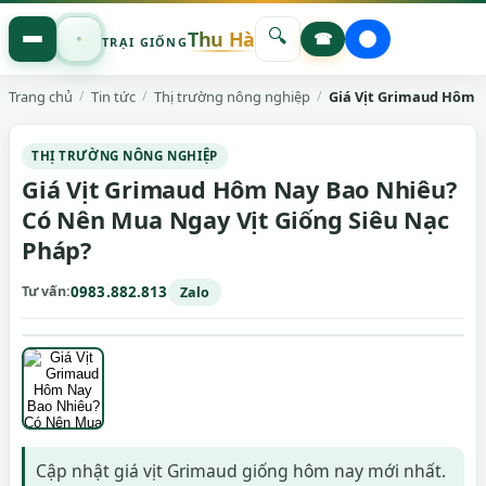
🔍
Thu Hà
☎
TRẠI GIỐNG
Trang chủ
Tin tức
Thị trường nông nghiệp
Giá Vịt Grimaud Hôm N
THỊ TRƯỜNG NÔNG NGHIỆP
Giá Vịt Grimaud Hôm Nay Bao Nhiêu?
Có Nên Mua Ngay Vịt Giống Siêu Nạc
Pháp?
Tư vấn
0983.882.813
Zalo
Cập nhật giá vịt Grimaud giống hôm nay mới nhất.