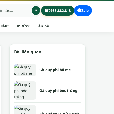
☎
0983.882.813
Zalo
 liệu
Tin tức
Liên hệ
▾
▾
Bài liên quan
Gà quý phi bố mẹ
Gà quý phi bóc trứng