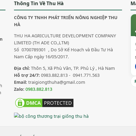
Thông Tin Về Thu Hà
M
CÔNG TY TNHH PHÁT TRIỂN NÔNG NGHIỆP THU
HÀ
THU HA AGRICULTURE DEVELOPMENT COMPANY
in
LIMITED (TH ADE CO.,LTM)
Số 0700789301 , Do Sở Kế Hoạch và Đầu Tư Hà
Nam Cấp ngày 16/05/2017.
Địa chỉ:
Thôn 5, Xã Phù Vân, TP. Phủ Lý , Hà Nam
Hỗ trợ 24/7:
0983.882.813 - 0941.771.563
Email:
traigiongthuha@gmail.com
h
Zalo:
0983.882.813
n