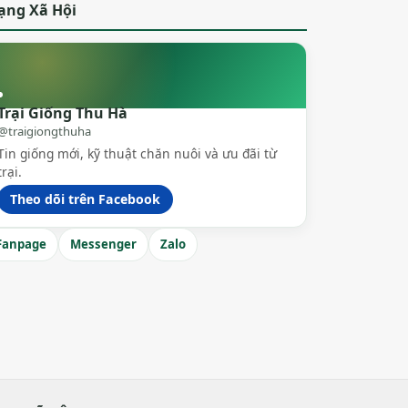
ạng Xã Hội
Trại Giống Thu Hà
@traigiongthuha
Tin giống mới, kỹ thuật chăn nuôi và ưu đãi từ
trại.
Theo dõi trên Facebook
Fanpage
Messenger
Zalo