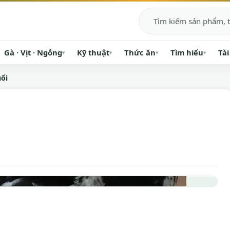
Tìm kiếm
Gà · Vịt · Ngỗng
Kỹ thuật
Thức ăn
Tìm hiểu
Tài
▾
▾
▾
▾
uổi