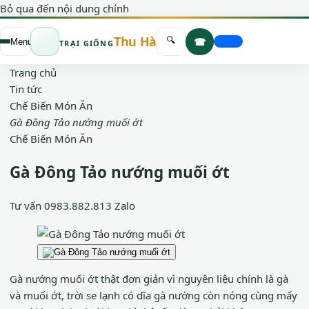
Bỏ qua đến nội dung chính
Thu Hà
☎
🔍
Menu
TRẠI GIỐNG
Trang chủ
Tin tức
Chế Biến Món Ăn
Gà Đông Tảo nướng muối ớt
Chế Biến Món Ăn
Gà Đông Tảo nướng muối ớt
Tư vấn
0983.882.813
Zalo
Gà nướng muối ớt thật đơn giản vì nguyên liệu chính là gà
và muối ớt, trời se lạnh có dĩa gà nướng còn nóng cùng mấy