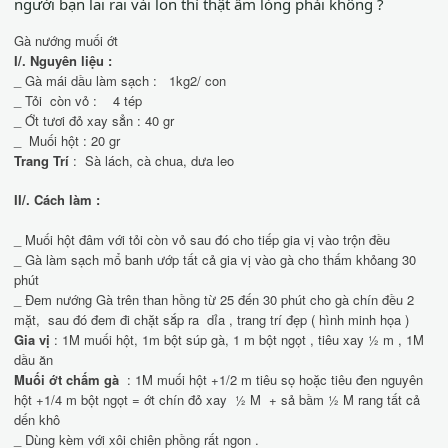
người bạn lai rai vài lon thì thật ấm lòng phải không ?
Gà nướng muối ớt
I/. Nguyên liệu :
_ Gà mái dầu làm sạch : 1kg2/ con
_ Tỏi còn vỏ : 4 tép
_ Ớt tươi đỏ xay sẳn : 40 gr
_ Muối hột : 20 gr
Trang Trí
: Sà lách, cà chua, dưa leo
II/. Cách làm :
_ Muối hột đâm với tỏi còn vỏ sau đó cho tiếp gia vị vào trộn đều
_ Gà làm sạch mổ banh ướp tất cả gia vị vào gà cho thấm khỏang 30
phút
_ Đem nướng Gà trên than hồng từ 25 đến 30 phút cho gà chín đều 2
mặt, sau đó đem đi chặt sắp ra dỉa , trang trí đẹp ( hình minh họa )
Gia vị
: 1M muối hột, 1m bột súp gà, 1 m bột ngọt , tiêu xay ½ m , 1M
dầu ăn
Muối ớt chấm gà
: 1M muối hột +1/2 m tiêu sọ hoặc tiêu đen nguyên
hột +1/4 m bột ngọt = ớt chín đỏ xay ½ M + sả bầm ½ M rang tất cả
dến khô
_ Dùng kèm với xôi chiên phồng rất ngon .