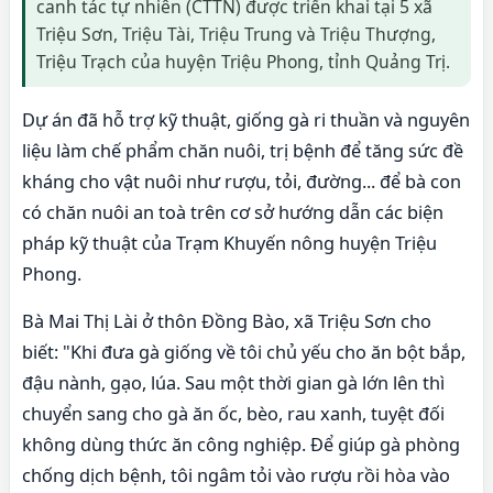
canh tác tự nhiên (CTTN) được triển khai tại 5 xã
Triệu Sơn, Triệu Tài, Triệu Trung và Triệu Thượng,
Triệu Trạch của huyện Triệu Phong, tỉnh Quảng Trị.
Dự án đã hỗ trợ kỹ thuật, giống gà ri thuần và nguyên
liệu làm chế phẩm chăn nuôi, trị bệnh để tăng sức đề
kháng cho vật nuôi như rượu, tỏi, đường... để bà con
có chăn nuôi an toà trên cơ sở hướng dẫn các biện
pháp kỹ thuật của Trạm Khuyến nông huyện Triệu
Phong.
Bà Mai Thị Lài ở thôn Đồng Bào, xã Triệu Sơn cho
biết: "Khi đưa gà giống về tôi chủ yếu cho ăn bột bắp,
đậu nành, gạo, lúa. Sau một thời gian gà lớn lên thì
chuyển sang cho gà ăn ốc, bèo, rau xanh, tuyệt đối
không dùng thức ăn công nghiệp. Để giúp gà phòng
chống dịch bệnh, tôi ngâm tỏi vào rượu rồi hòa vào