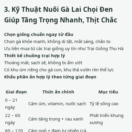
3. Kỹ Thuật Nuôi Gà Lai Chọi Đen
Giúp Tăng Trọng Nhanh, Thịt Chắc
Chọn giống chuẩn ngay từ đầu
Chọn gà khỏe mạnh, không dị tật, mắt sáng, chân to
Ưu tiên mua từ các trại giống uy tín như Trại Giống Thu Hà
Thiết kế chuồng trại hợp lý
Thoáng mát, sạch sẽ, không bị ẩm ướt
Có khu úm riêng cho gà con, khu thả vườn rèn thể lực
Khẩu phần ăn hợp lý theo từng giai đoạn
Giai đoạn
Thức ăn chính
Mục tiêu
0 – 21
Cám úm, vitamin, nước sạch
Tỷ lệ sống cao
ngày
22 – 60
Phát triển khung
Cám tăng trọng + rau xanh
ngày
xương
60 – 120
Cám ngô + đạm tự nhiên (cá,