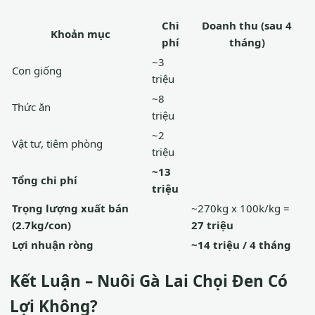
Chi
Doanh thu (sau 4
Khoản mục
phí
tháng)
~3
Con giống
triệu
~8
Thức ăn
triệu
~2
Vật tư, tiêm phòng
triệu
~13
Tổng chi phí
triệu
Trọng lượng xuất bán
~270kg x 100k/kg =
(2.7kg/con)
27 triệu
Lợi nhuận ròng
~14 triệu / 4 tháng
Kết Luận – Nuôi Gà Lai Chọi Đen Có
Lợi Không?