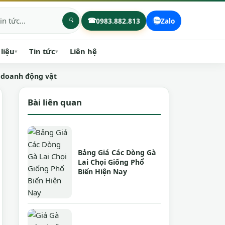
☎
0983.882.813
Zalo
 liệu
Tin tức
Liên hệ
▾
▾
h doanh động vật
Bài liên quan
Bảng Giá Các Dòng Gà
Lai Chọi Giống Phổ
Biến Hiện Nay