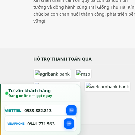
Xin chân thành cảm ơn quý bà con đã luôn tin
tưởng và đồng hành cùng Trại Giống Thu Hà. Kín
chúc bà con chăn nuôi thành công, phát triển bề
vững!
HỖ TRỢ THANH TOÁN QUA
Tư vấn khách hàng
Đang online — gọi ngay
0983.882.813
0941.771.563