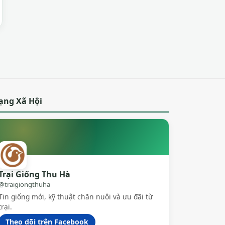
ạng Xã Hội
Trại Giống Thu Hà
@traigiongthuha
Tin giống mới, kỹ thuật chăn nuôi và ưu đãi từ
trại.
Theo dõi trên Facebook