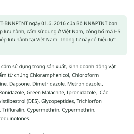
6/TT-BNNPTNT ngày 01.6. 2016 của Bộ NN&PTNT ban
p lưu hành, cấm sử dụng ở Việt Nam, công bố mã HS
ép lưu hành tại Việt Nam. Thông tư này có hiệu lực
nh cấm sử dụng trong sản xuất, kinh doanh động vật
phẩm từ chúng Chloramphenicol, Chloroform
ine, Dapsone, Dimetridazole, Metronidazole,,
Ronidazole, Green Malachite, Ipronidazole, Các
lstilbestrol (DES), Glycopeptides, Trichlorfon
t), Trifluralin, Cypermethrin, Cypermethrin,
roquinolones.