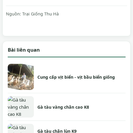
Nguồn:
Trại Giống Thu Hà
Bài liên quan
Cung cấp vịt biển - vịt bầu biển giống
Gà tàu vàng chân cao K8
Gà tàu chân lùn K9