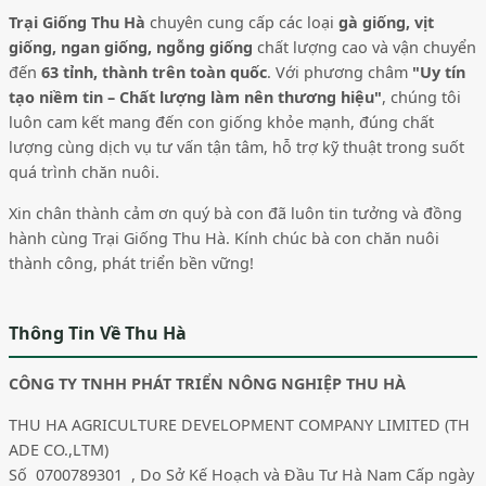
Trại Giống Thu Hà
chuyên cung cấp các loại
gà giống, vịt
giống, ngan giống, ngỗng giống
chất lượng cao và vận chuyển
đến
63 tỉnh, thành trên toàn quốc
. Với phương châm
"Uy tín
tạo niềm tin – Chất lượng làm nên thương hiệu"
, chúng tôi
luôn cam kết mang đến con giống khỏe mạnh, đúng chất
lượng cùng dịch vụ tư vấn tận tâm, hỗ trợ kỹ thuật trong suốt
quá trình chăn nuôi.
Xin chân thành cảm ơn quý bà con đã luôn tin tưởng và đồng
hành cùng Trại Giống Thu Hà. Kính chúc bà con chăn nuôi
thành công, phát triển bền vững!
Thông Tin Về Thu Hà
CÔNG TY TNHH PHÁT TRIỂN NÔNG NGHIỆP THU HÀ
THU HA AGRICULTURE DEVELOPMENT COMPANY LIMITED (TH
ADE CO.,LTM)
Số 0700789301 , Do Sở Kế Hoạch và Đầu Tư Hà Nam Cấp ngày