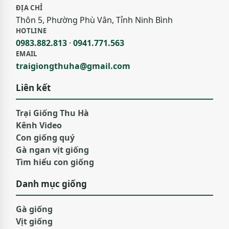
ĐỊA CHỈ
Thôn 5, Phường Phù Vân, Tỉnh Ninh Bình
HOTLINE
0983.882.813
·
0941.771.563
EMAIL
traigiongthuha@gmail.com
Liên kết
Trại Giống Thu Hà
Kênh Video
Con giống quý
Gà ngan vịt giống
Tìm hiểu con giống
Danh mục giống
Gà giống
Vịt giống