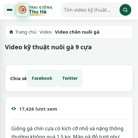
TRẠI GIỐNG
Thu Hà
Tìm kiếm video
Trang chủ
Video
Video chăn nuôi gà
Video kỹ thuật nuôi gà 9 cựa
Chia sẻ
Facebook
Twitter
17,426 lượt xem
Giống gà chín cựa có kích cỡ nhỏ và nặng thông
thường không quá 1,5 kg. Mào gà đỏ tươi như