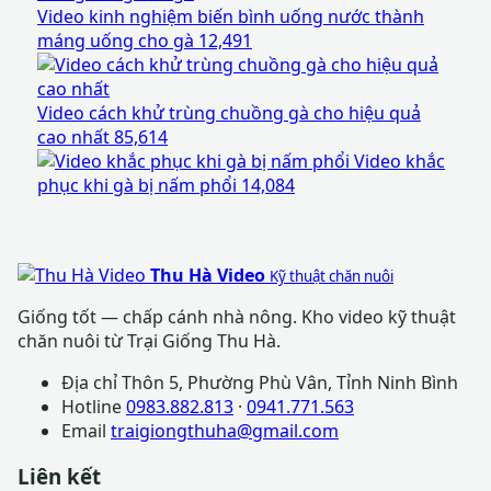
Video kinh nghiệm biến bình uống nước thành
máng uống cho gà
12,491
Video cách khử trùng chuồng gà cho hiệu quả
cao nhất
85,614
Video khắc
phục khi gà bị nấm phổi
14,084
Thu Hà Video
Kỹ thuật chăn nuôi
Giống tốt — chấp cánh nhà nông. Kho video kỹ thuật
chăn nuôi từ Trại Giống Thu Hà.
Địa chỉ
Thôn 5, Phường Phù Vân, Tỉnh Ninh Bình
Hotline
0983.882.813
·
0941.771.563
Email
traigiongthuha@gmail.com
Liên kết