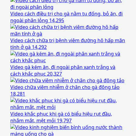
Video cách điều trị cho gà nằm tụ đống, bỏ ăn, đi
ngoài phân lỏng
14,295
Video cách chữa trị bệnh viêm đường hô hấp mãn
tính ở gà
14,292
Video gà kém ăn, đi ngoài phân xanh trắng và
cách khắc phục
20,327
Video chữa viêm nhiễm ở chân cho gà đông tảo
18,281
Video khắc phục khi gà có biểu hiệu rụt đầu,
nhắm mắt, mệt mỏi
19,797