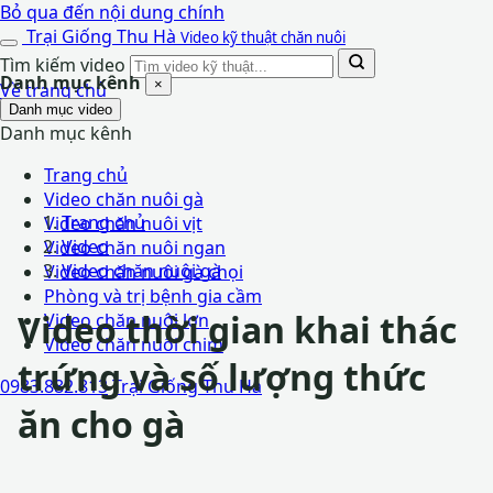
Bỏ qua đến nội dung chính
Trại Giống
Thu Hà
Video kỹ thuật chăn nuôi
Tìm kiếm video
Danh mục kênh
×
Về trang chủ
Danh mục video
Danh mục kênh
Trang chủ
Video chăn nuôi gà
Trang chủ
Video chăn nuôi vịt
Video
Video chăn nuôi ngan
Video chăn nuôi gà
Video chăn nuôi gà chọi
Phòng và trị bệnh gia cầm
Video thời gian khai thác
Video chăn nuôi lợn
Video chăn nuôi chim
trứng và số lượng thức
0983.882.813
Trại Giống Thu Hà
ăn cho gà