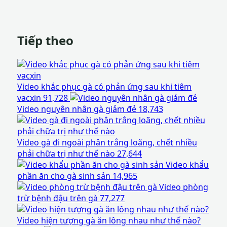
Tiếp theo
Video khắc phục gà có phản ứng sau khi tiêm
vacxin
91,728
Video nguyên nhân gà giảm đẻ
18,743
Video gà đi ngoài phân trắng loãng, chết nhiều
phải chữa trị như thế nào
27,644
Video khẩu
phần ăn cho gà sinh sản
14,965
Video phòng
trừ bệnh đậu trên gà
77,277
Video hiện tượng gà ăn lông nhau như thế nào?