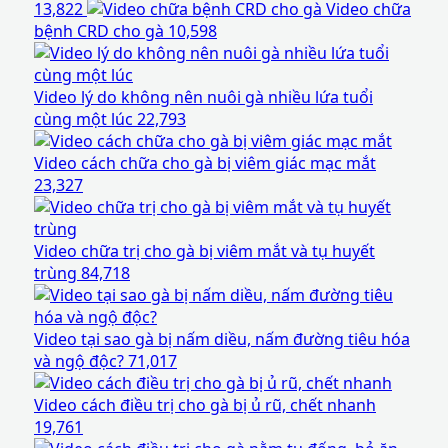
13,822
Video chữa
bệnh CRD cho gà
10,598
Video lý do không nên nuôi gà nhiều lứa tuổi
cùng một lúc
22,793
Video cách chữa cho gà bị viêm giác mạc mắt
23,327
Video chữa trị cho gà bị viêm mắt và tụ huyết
trùng
84,718
Video tại sao gà bị nấm diều, nấm đường tiêu hóa
và ngộ độc?
71,017
Video cách điều trị cho gà bị ủ rũ, chết nhanh
19,761