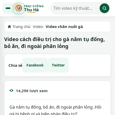
TRẠI GIỐNG
Thu Hà
Tìm kiếm video
Trang chủ
Video
Video chăn nuôi gà
Video cách điều trị cho gà nằm tụ đống,
bỏ ăn, đi ngoài phân lỏng
Chia sẻ
Facebook
Twitter
14,296 lượt xem
Gà nằm tụ đống, bỏ ăn, đi ngoài phân lỏng .Hỏi
gà bị bệnh gì và biện pháp điều trị?