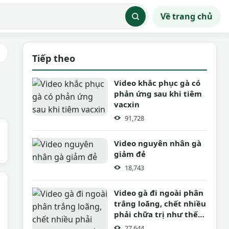
Về trang chủ
Tiếp theo
Video khắc phục gà có
phản ứng sau khi tiêm
vacxin
91,728
Video nguyên nhân gà
giảm đẻ
18,743
Video gà đi ngoài phân
trắng loãng, chết nhiều
phải chữa trị như thế
nào
27,644