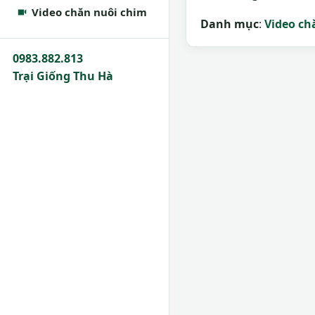
Video chăn nuôi chim
Danh mục
:
Video ch
0983.882.813
Trại Giống Thu Hà