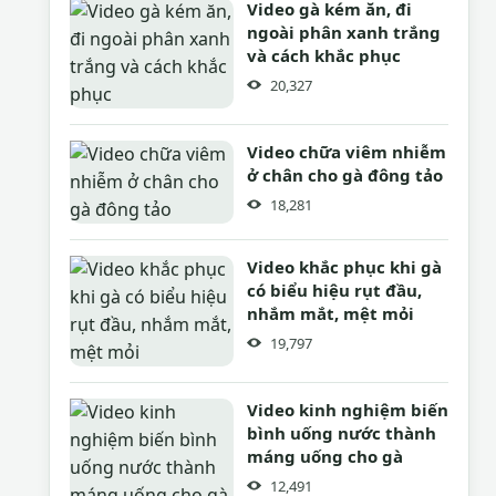
Video gà kém ăn, đi
ngoài phân xanh trắng
và cách khắc phục
20,327
Video chữa viêm nhiễm
ở chân cho gà đông tảo
18,281
Video khắc phục khi gà
có biểu hiệu rụt đầu,
nhắm mắt, mệt mỏi
19,797
Video kinh nghiệm biến
bình uống nước thành
máng uống cho gà
12,491