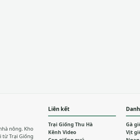
Liên kết
Danh
Trại Giống Thu Hà
Gà g
nhà nông. Kho
Kênh Video
Vịt g
i từ Trại Giống