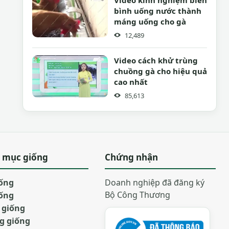
Video kinh nghiệm biến
bình uống nước thành
máng uống cho gà
12,489
Video cách khử trùng
chuồng gà cho hiệu quả
cao nhất
85,613
 mục giống
Chứng nhận
iống
Doanh nghiệp đã đăng ký
Bộ Công Thương
iống
 giống
g giống