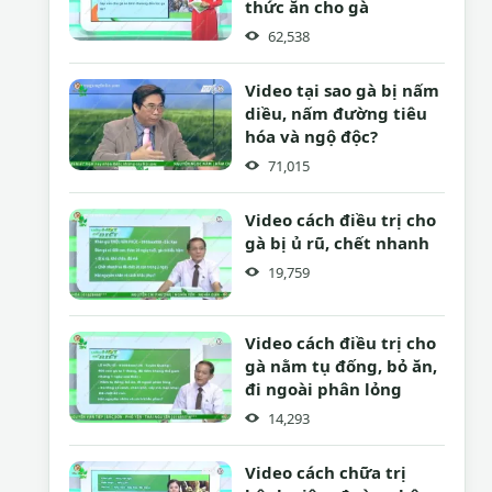
thức ăn cho gà
62,538
Video tại sao gà bị nấm
diều, nấm đường tiêu
hóa và ngộ độc?
71,015
Video cách điều trị cho
gà bị ủ rũ, chết nhanh
19,759
Video cách điều trị cho
gà nằm tụ đống, bỏ ăn,
đi ngoài phân lỏng
14,293
Video cách chữa trị