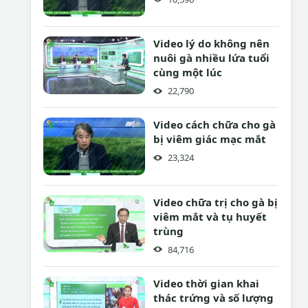
Video lý do không nên
nuôi gà nhiều lứa tuổi
cùng một lúc
22,790
Video cách chữa cho gà
bị viêm giác mạc mắt
23,324
Video chữa trị cho gà bị
viêm mắt và tụ huyết
trùng
84,716
Video thời gian khai
thác trứng và số lượng