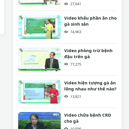
nào
27,641
Video khẩu phần ăn cho
gà sinh sản
14,963
Video phòng trừ bệnh
đậu trên gà
77,275
Video hiện tượng gà ăn
lông nhau như thế nào?
13,821
Video chữa bệnh CRD
cho gà
10,596