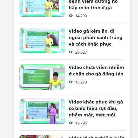
bệnh viêm đường hô
hấp mãn tính ở gà
14,290
Video gà kém ăn, đi
ngoài phân xanh trắng
và cách khắc phục
20,327
Video chữa viêm nhiễm
ở chân cho gà đông tảo
18,278
Video khắc phục khi gà
có biểu hiệu rụt đầu,
nhắm mắt, mệt mỏi
19,796