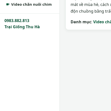
Video chăn nuôi chim
mát về mùa hè, cách 
độn chuồng bằng trấu
0983.882.813
Danh mục
:
Video ch
Trại Giống Thu Hà