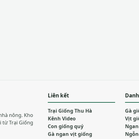
Liên kết
Danh
Trại Giống Thu Hà
Gà g
nhà nông. Kho
Kênh Video
Vịt g
i từ Trại Giống
Con giống quý
Ngan
Gà ngan vịt giống
Ngỗn