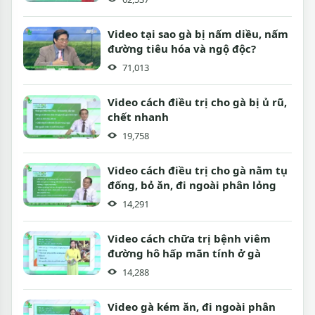
Video tại sao gà bị nấm diều, nấm
đường tiêu hóa và ngộ độc?
71,013
Video cách điều trị cho gà bị ủ rũ,
chết nhanh
19,758
Video cách điều trị cho gà nằm tụ
đống, bỏ ăn, đi ngoài phân lỏng
14,291
Video cách chữa trị bệnh viêm
đường hô hấp mãn tính ở gà
14,288
Video gà kém ăn, đi ngoài phân