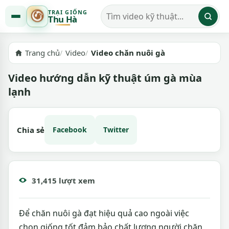
TRẠI GIỐNG
Thu Hà
Tìm kiếm video
Trang chủ
Video
Video chăn nuôi gà
Video hướng dẫn kỹ thuật úm gà mùa
lạnh
Chia sẻ
Facebook
Twitter
31,415 lượt xem
Để chăn nuôi gà đạt hiệu quả cao ngoài việc
chọn giống tốt đảm bảo chất lượng người chăn