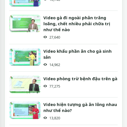
Video gà đi ngoài phân trắng
loãng, chết nhiều phải chữa trị
như thế nào
27,640
Video khẩu phần ăn cho gà sinh
sản
14,962
Video phòng trừ bệnh đậu trên gà
77,275
Video hiện tượng gà ăn lông nhau
như thế nào?
13,820