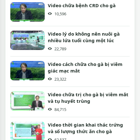
Video chữa bệnh CRD cho gà
10,596
Video lý do không nên nuôi gà
nhiều lứa tuổi cùng một lúc
22,789
Video cách chữa cho gà bị viêm
giác mạc mắt
23,322
Video chữa trị cho gà bị viêm mắt
và tụ huyết trùng
84,715
Video thời gian khai thác trứng
và số lượng thức ăn cho gà
62,537