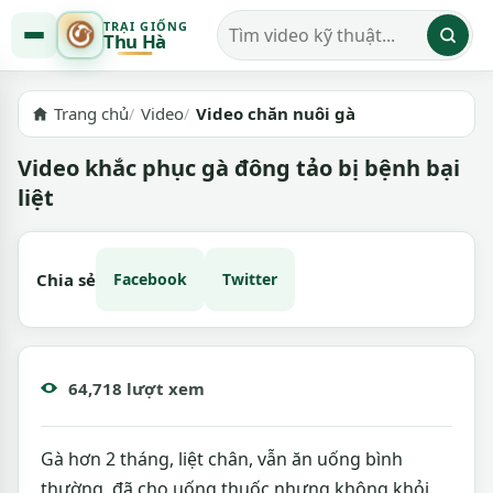
TRẠI GIỐNG
Thu Hà
Tìm kiếm video
Trang chủ
Video
Video chăn nuôi gà
Video khắc phục gà đông tảo bị bệnh bại
liệt
Chia sẻ
Facebook
Twitter
64,718 lượt xem
Gà hơn 2 tháng, liệt chân, vẫn ăn uống bình
thường, đã cho uống thuốc nhưng không khỏi.