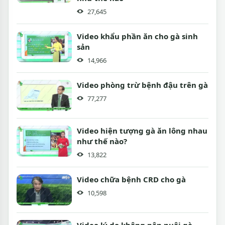
27,645
Video khẩu phần ăn cho gà sinh
sản
14,966
Video phòng trừ bệnh đậu trên gà
77,277
Video hiện tượng gà ăn lông nhau
như thế nào?
13,822
Video chữa bệnh CRD cho gà
10,598
Video lý do không nên nuôi gà