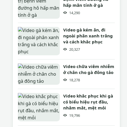
hấp mãn tính ở gà
14,290
Video gà kém ăn, đi
ngoài phân xanh trắng
và cách khắc phục
20,327
Video chữa viêm nhiễm
ở chân cho gà đông tảo
18,278
Video khắc phục khi gà
có biểu hiệu rụt đầu,
nhắm mắt, mệt mỏi
19,796