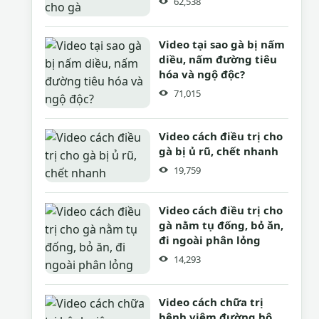
62,538
Video tại sao gà bị nấm
diều, nấm đường tiêu
hóa và ngộ độc?
71,015
Video cách điều trị cho
gà bị ủ rũ, chết nhanh
19,759
Video cách điều trị cho
gà nằm tụ đống, bỏ ăn,
đi ngoài phân lỏng
14,293
Video cách chữa trị
bệnh viêm đường hô