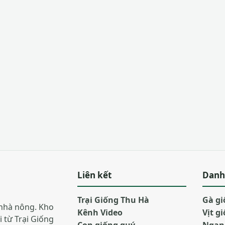
Liên kết
Danh
Trại Giống Thu Hà
Gà g
nhà nông. Kho
Kênh Video
Vịt g
i từ Trại Giống