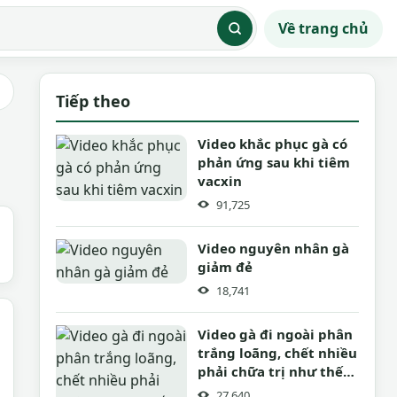
Về trang chủ
Tiếp theo
Video khắc phục gà có
phản ứng sau khi tiêm
vacxin
91,725
Video nguyên nhân gà
giảm đẻ
18,741
Video gà đi ngoài phân
trắng loãng, chết nhiều
phải chữa trị như thế
nào
27,640