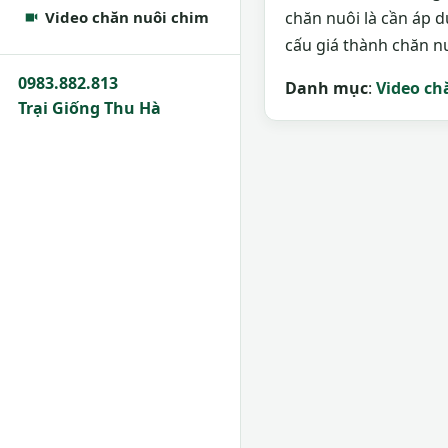
Video chăn nuôi chim
chăn nuôi là cần áp d
cấu giá thành chăn nu
0983.882.813
Danh mục
:
Video ch
Trại Giống Thu Hà