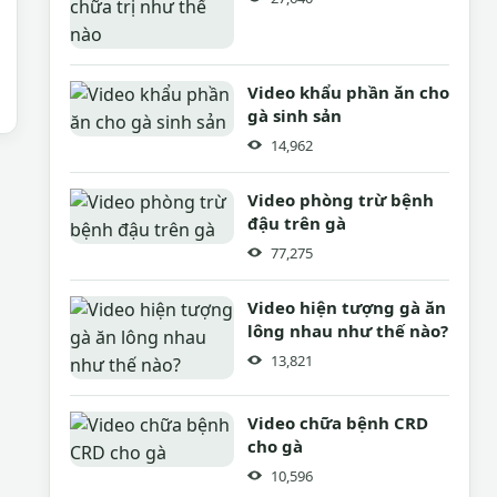
Video khẩu phần ăn cho
gà sinh sản
14,962
Video phòng trừ bệnh
đậu trên gà
77,275
Video hiện tượng gà ăn
lông nhau như thế nào?
13,821
Video chữa bệnh CRD
cho gà
10,596