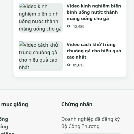
Video kinh nghiệm biến
bình uống nước thành
máng uống cho gà
12,489
Video cách khử trùng
chuồng gà cho hiệu quả
cao nhất
85,613
 mục giống
Chứng nhận
iống
Doanh nghiệp đã đăng ký
Bộ Công Thương
iống